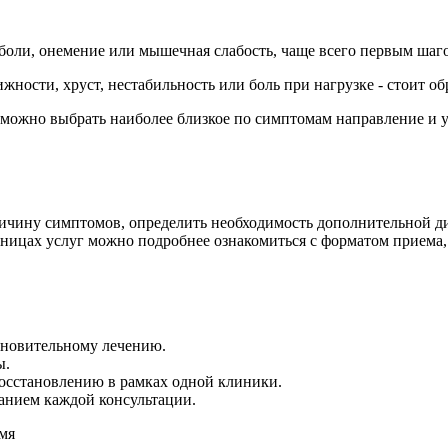
боли, онемение или мышечная слабость, чаще всего первым шаго
жности, хруст, нестабильность или боль при нагрузке - стоит о
м, можно выбрать наиболее близкое по симптомам направление и
ичину симптомов, определить необходимость дополнительной д
ницах услуг можно подробнее ознакомиться с форматом приема,
ановительному лечению.
ы.
восстановлению в рамках одной клиники.
санием каждой консультации.
емя