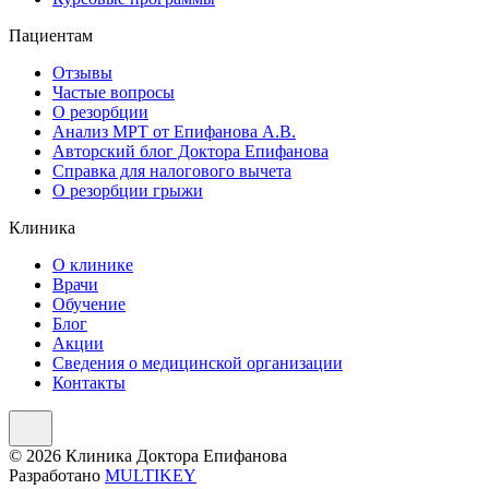
Пациентам
Отзывы
Частые вопросы
О резорбции
Анализ МРТ от Епифанова А.В.
Авторский блог Доктора Епифанова
Справка для налогового вычета
О резорбции грыжи
Клиника
О клинике
Врачи
Обучение
Блог
Акции
Сведения о медицинской организации
Контакты
© 2026 Клиника Доктора Епифанова
Разработано
MULTIKEY