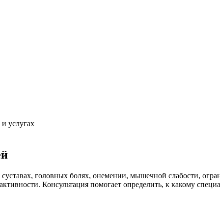
 и услугах
ей
е, суставах, головных болях, онемении, мышечной слабости, огр
ктивности. Консультация помогает определить, к какому специ