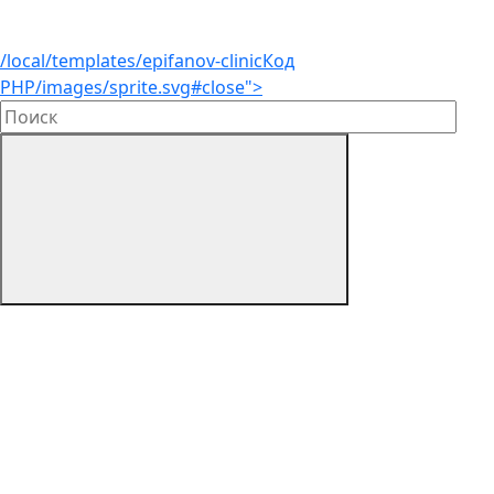
/local/templates/epifanov-clinic
Код
PHP
/images/sprite.svg#close">