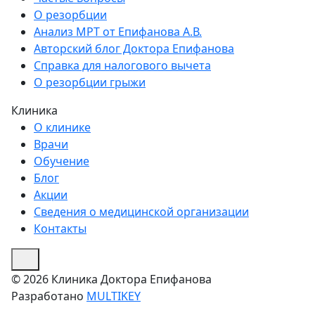
О резорбции
Анализ МРТ от Епифанова А.В.
Авторский блог Доктора Епифанова
Справка для налогового вычета
О резорбции грыжи
Клиника
О клинике
Врачи
Обучение
Блог
Акции
Сведения о медицинской организации
Контакты
© 2026 Клиника Доктора Епифанова
Разработано
MULTIKEY