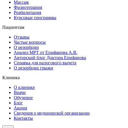
Массаж
Физиотерапия
Реабилитация
Курсовые программы
Пациентам
Отзывы
Частые вопросы
О резорбции
Анализ МРТ от Епифанова А.В.
Авторский блог Доктора Епифанова
Справка для налогового вычета
О резорбции грыжи
Клиника
О клинике
Врачи
Обучение
Блог
Акции
Сведения о медицинской организации
Контакты