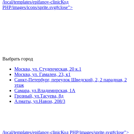
/local/templates/epifanov-clinic
Код
PHP
/images/icons/sprite.svg#close">
Выбрать город
Москва, ул. Студенческая, 20 к.1
Москва, ул. Гамалеи, 23, к1
Санкт-Петербург, переулок Шведский, 2, 2 парадная, 2
этаж
Самара, ул.Владимирская, 1А
Грозный, ул.Тасуева, 8д
Алматы, ул.Навои, 208/3
/local/templates/epifanov-clinic
Код PHP
/images/sprite.svg#close">